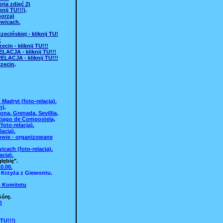
eria zdjęć 2)
nij TU!!!)
.
borza)
ewicach.
ńskiej - kliknij TU!
:
in - kliknij TU!!!
LACJA - kliknij TU!!!
LACJA - kliknij TU!!!
zecin
.
Madryt (foto-relacja).
n)
.
na, Grenada, Sevillia,
ntiago de Compostela,
foto-relacja).
acja).
kowie - organizowane
ach (foto-relacja).
acja).
łębię".
0.00.
ki Krzyża z Giewontu
.
o Komitetu
Górę.
)
TU!!!)