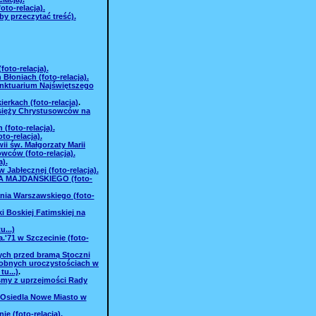
to-relacja).
y przeczytać treść).
oto-relacja).
Błoniach (foto-relacja).
Sanktuarium Najświętszego
ierkach (foto-relacja)
.
Księży Chrystusowców na
(foto-relacja).
o-relacja).
i św. Małgorzaty Marii
wców (foto-relacja).
).
Jabłecznej (foto-relacja).
UPA MAJDAŃSKIEGO (foto-
nia Warszawskiego (foto-
i Boskiej Fatimskiej na
u...)
.'71 w Szczecinie (foto-
ych przed bramą Stoczni
podobnych uroczystościach w
tu...)
.
iśmy z uprzejmości Rady
 Osiedla Nowe Miasto w
e (foto-relacja).