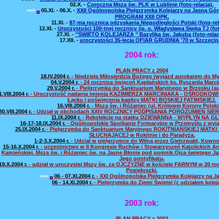
02.X.
-
Coroczna Msza św. PLK w Lublinie (foto-relacja).
==>
05.XI.
-
06.X.
-
XXII Ogólnopolska Pielgrzymka Kolejarzy na Jasną Górę 
PROGRAM XXII OPK.
11.XI.
-
87-ma rocznica odzyskania Niepodległości Polski (foto-rel
12.XI.
-
Uroczystości 100-tnej rocznicy śp. o. Władysława Siwka TJ (fot
27.XI.
-
’’ŚWIĘTO KOLEJARZA ’’ Bazylika św. Jakuba (foto-relac
17.XII.
-
uroczystości 35-lecia OFIAR GRUDNIA '70 w Szczecini
2004 rok:
PLAN PRACY z 2004
18.IV.2004 r.
- Niedziela Miłosierdzia Bożego (wyjazd autokarem do My
04.V.2004 r.
- 24 rocznica święceń Kapłańskich ks. Ryszarda Marci
29.V.2004 r.
- Pielgrzymka do Sanktuarium Maryjnego w Brzesku (au
1.VIII.2004 r.
- Uroczystość nadania imienia KAZIMIERZA MARCINIAKA - OŚRODKO
Łącku i poświęcenia kaplicy MATKI BOSKIEJ FATIMSKIEJ.
16.VIII.2004 r.
- Msza św. i Różaniec (ul. Królowej Korony Polskie
30.VIII.2004 r.
- Udział w obchodach XXIV ROCZNICY PODPISANIA POROZUMIEŃ SIER
11.IX.2004 r.
- Rekolekcje na statku DZIEWANNA - WYPŁYŃ NA GŁ
16-17-18.IX.2004 r.
- Ogólnopolskie Spotkanie Formacyjne w Przemyślu z wy
25.IX.2004 r.
- Pielgrzymka do Sanktuarium Maryjnego ROKITNIAŃSKIEJ MATKI
SŁUCHAJĄCEJ w Rokitnie i do Paradyża.
1-2-3.X.2004 r.
- Udział w pielgrzymce do Wilna przez Gietrzwałd, Kowno 
15-16.X.2004 r
. - uczestnictwo w II Kongresie Ruchów i Stowarzyszeń Katolickich Ar
Kamieńskiej. Msza św. i Różaniec św. na Jasne Błonie pod pomnik Ojca świętego Jan
Jego pontyfikatu.
19.X.2004 r.
- udział w uroczystej Mszy św. za OJCZYZNĘ w kościele FARNYM w 20 rocz
Popiełuszki.
==>
06 - 07.XI.2004 r.
- XXI Ogólnopolska Pielgrzymka Kolejarzy na J
06 - 14.XI.2004 r.
- Pielgrzymka do Ziemi Świętej (z udziałem koleja
2003 rok:
PLAN PRACY z 2003