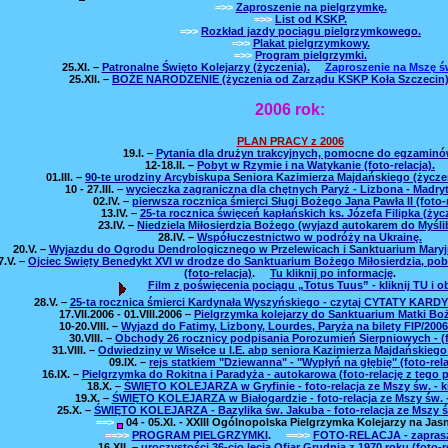
=>>
Zaproszenie na pielgrzymkę.
=>>
List od KSKP.
=>>
Rozkład jazdy pociągu pielgrzymkowego.
=>>
Plakat pielgrzymkowy.
=>>
Program pielgrzymki.
25.XI.
–
Patronalne Święto Kolejarzy (życzenia).
Zaproszenie na Mszę św.
25.XII.
–
BOŻE NARODZENIE (życzenia od Zarządu KSKP Koła Szczecin) -
2006 rok:
PLAN PRACY z 2006
19.I.
–
Pytania dla drużyn trakcyjnych, pomocne do egzaminó
12-18.II.
–
Pobyt w Rzymie i na Watykanie (foto-relacja).
01.III.
–
90-te urodziny Arcybiskupa Seniora Kazimierza Majdańskiego (życzen
10 - 27.III.
–
wycieczka zagraniczna dla chętnych Paryż - Lizbona - Madryt
02.IV.
–
pierwsza rocznica śmierci Sługi Bożego Jana Pawła II (foto-r
13.IV.
–
25-ta rocznica święceń kapłańskich ks. Józefa Filipka (życ
23.IV.
–
Niedziela Miłosierdzia Bożego (wyjazd autokarem do Myśli
28.IV.
–
Współuczestnictwo w podróży na Ukrainę.
20.V.
–
Wyjazdu do Ogrodu Dendrologicznego w Przelewicach i Sanktuarium Maryjn
7.V.
–
Ojciec Święty Benedykt XVI w drodze do Sanktuarium Bożego Miłosierdzia, po
(foto-relacja)
.
Tu kliknij po informację
.
Film z poświęcenia pociągu „Totus Tuus” - kliknij TU i ob
28.V.
–
25-ta rocznica śmierci Kardynała Wyszyńskiego - czytaj CYTATY KARDYNA
17.VII.2006 - 01.VIII.2006
–
Pielgrzymka kolejarzy do Sanktuarium Matki Bo
10-20.VIII.
–
Wyjazd do Fatimy, Lizbony, Lourdes, Paryża na bilety FIP/2006 
30.VIII.
–
Obchody 26 rocznicy podpisania Porozumień Sierpniowych - (fo
31.VIII.
–
Odwiedziny w Wisełce u I.E. abp seniora Kazimierza Majdańskiego -
09.IX.
–
rejs statkiem "Dziewanna" - "Wypłyń na głębię" (foto-rela
16.IX.
–
Pielgrzymka do Rokitna i Paradyża - autokarowa (foto-relację z tego 
18.X.
–
ŚWIĘTO KOLEJARZA w Gryfinie - foto-relacja ze Mszy św. - ki
19.X.
–
ŚWIĘTO KOLEJARZA w Białogardzie - foto-relacja ze Mszy św. - 
25.X.
–
ŚWIĘTO KOLEJARZA - Bazylika św. Jakuba - foto-relacja ze Mszy św.
==>
04 - 05.XI.
- XXIII Ogólnopolska Pielgrzymka Kolejarzy na Jas
==>>
PROGRAM PIELGRZYMKI
.
==>>
FOTO-RELACJA - zapras
16.XII.
–
uroczystości 36-cio lecia Ofiar Grudnia z 1970 roku (foto-re