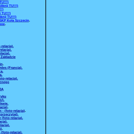
U!!!)
knij TU!!!)
!)
 TU!!!)
knij TU!!!)
SKP Koła Szczecin
.
www
.
relacja).
elacja).
lacja).
 Zakładzie
in
.
des (Francja).
a.
a.
o-relacja).
cznego
JĄ
tyku
U).
tkwie.
acja)
.
- (foto-relacja)
.
 przeczytaj).
foto-relacja).
cja).
lacja).
a)
.
foto-relacja).