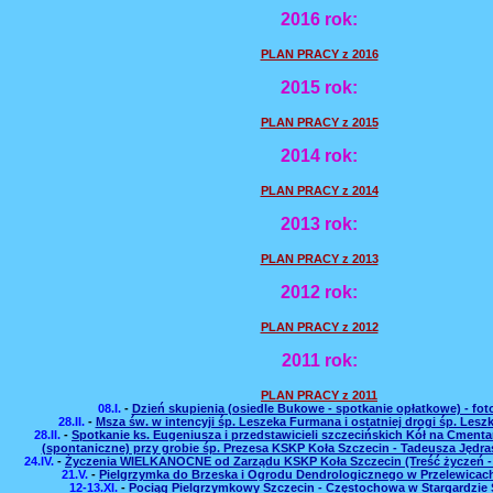
2016 rok:
PLAN PRACY z 2016
2015 rok:
PLAN PRACY z 2015
2014 rok:
PLAN PRACY z 2014
2013 rok:
PLAN PRACY z 2013
2012 rok:
PLAN PRACY z 2012
2011 rok:
PLAN PRACY z 2011
08.I.
-
Dzień skupienia (osiedle Bukowe - spotkanie opłatkowe) - foto
28.II.
-
Msza św. w intencyji śp. Leszeka Furmana i ostatniej drogi śp. Leszka
28.II.
-
Spotkanie ks. Eugeniusza i przedstawicieli szczecińskich Kół na Cmenta
(spontaniczne) przy grobie śp. Prezesa KSKP Koła Szczecin - Tadeusza Jędrasz
24.IV.
-
Życzenia WIELKANOCNE od Zarządu KSKP Koła Szczecin (Treść życzeń - kli
21.V.
-
Pielgrzymka do Brzeska i Ogrodu Dendrologicznego w Przelewicach 
12-13.XI.
-
Pociąg Pielgrzymkowy Szczecin - Częstochowa w Stargardzie