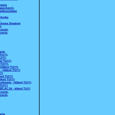
naniu
ukappchen1)
.
ielkopolskim
zborku
.
ochowa Stradom
)
.
czecin
.
zecin
.
acja
.
TU!!!)
.
!!!)
.
ij TU!!!)
.
 TU!!!)
.
liknij TU!!!)
.
(kliknij TU!!!)
!!)
nij TU!!!)
knij TU!!!)
kowie - (kliknij TU!!!)
TU!!!)
ELACJA - kliknij TU!!!
czecin
.
zecin
.
acja
.