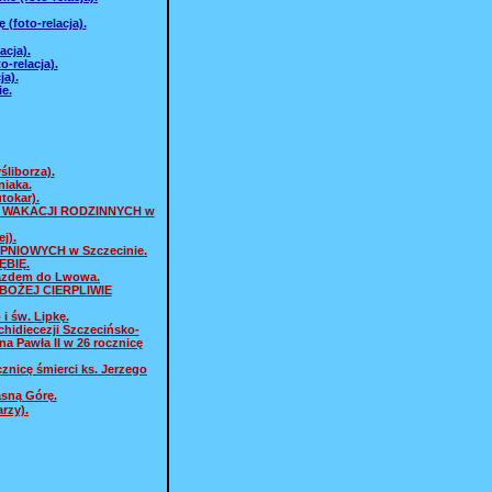
(foto-relacja).
acja).
o-relacja).
ja).
e.
śliborza).
niaka.
tokar).
WI WAKACJI RODZINNYCH w
j).
PNIOWYCH w Szczecinie.
ĘBIĘ.
jazdem do Lwowa.
 BOŻEJ CIERPLIWIE
i św. Lipkę.
chidiecezji Szczecińsko-
a Pawła II w 26 rocznicę
nicę śmierci ks. Jerzego
asną Górę.
rzy).