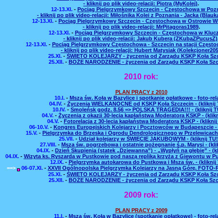
- kliknij po plik video-relacji: Piotra (MyKolej)
.
12-13.XI.
-
Pociąg Pielgrzymkowy Szczecin - Częstochowa w Poz
- kliknij po plik video-relacji: Miłośnika Kolei z Poznania - Jacka (Bla
12-13.XI.
-
Pociąg Pielgrzymkowy Szczecin - Częstochowa w Ostrowie W
- kliknij po plik video-relacji: MrPitagoras1989
.
12-13.XI.
-
Pociąg Pielgrzymkowy Szczecin - Częstochowa w Kluc
- kliknij po plik video-relacji: Jakub Kubera (ZKubaZPucusZ)
12-13.XI.
-
Pociąg Pielgrzymkowy Częstochowa - Szczecin na stacji Częst
- kliknij po plik video-relacji: Hubert Matysiak (Kolekcjoner205
25.XI.
-
ŚWIĘTO KOLEJARZY - życzenia od Zarządu KSKP Koła Sz
25.XII.
-
BOŻE NARODZENIE - życzenia od Zarządu KSKP Koła Szc
2010 rok:
PLAN PRACY z 2010
10.I.
-
Msza św. Koła w Bazylice i spotkanie opłatkowe - foto-rel
04.IV.
-
Życzenia WIELKANOCNE od KSKP Koła Szczecin - (kliknij 
10.IV.
-
Smoleńsk godz. 8.56 => POLSKA TRAGEDIA!!! - (kliknij TU
04.V.
-
Życzenia z okazji 30-lecia kapłaństwa Moderatora KSKP - (klikn
04.V.
-
Fotorelacja z 30-lecia kapłaństwa Moderatora KSKP - (kliknij
06-10.V.
-
Kongres Europejskich Kolejarzy i Pocztowców w Budapeszcie - (k
15.V.
-
Pielgrzymka do Brzeska i Ogrodu Dendrologicznego w Przelewicach - 
25.VII.
-
Udział kolejarzy w ŚWIĘCIE JAKUBOWYM - (kliknij TU!
27.VIII.
-
Msza św. pogrzebowa i ostatnie pożegnanie ś.p. Marysi - (klik
04.IX.
-
Dzień Skupienia (statek „Dziewanna”) - „Wypłyń na głębię” - (kli
04.IX.
-
Wizyta ks. Ryszarda w Pustkowie pod naszą repliką krzyża z Giewontu w Pust
12.IX.
-
Pielgrzymka autokarowa do Pustkowa i Msza św. - (kliknij 
==>
06-07.XI.
-
XXVII Ogólnopolska Pielgrzymka Kolejarzy na Jasną Górę. FOTO-R
25.XI.
-
ŚWIĘTO KOLEJARZY - życzenia od Zarządu KSKP Koła Sz
25.XII.
-
BOŻE NARODZENIE - życzenia od Zarządu KSKP Koła Szc
2009 rok:
PLAN PRACY z 2009
11.I.
-
Msza św. Koła w Bazylice (spotkanie opłatkowe) - foto-rel