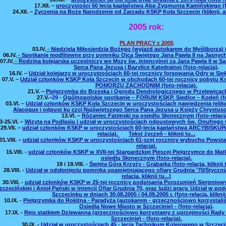
17.XII.
–
uroczystości 50 lecia kapłaństwa Abp Zygmunta Kamińskiego (fo
24.XII.
–
Życzenia na Boże Narodzenie od Żarządu KSKP Koła Szczecin (kliknij, ab
2005 rok:
PLAN PRACY z 2005
03.IV.
- Niedziela Miłosierdzia Bożego (wyjazd autokarem do Myśliborza) (f
06.IV.
- Spotkanie modlitewne przy pomniku Ojca Świętego Jana Pawła II na Jasnych 
07.IV.
- Rodzina kolejarska uczestniczy we Mszy św. intencyjnej za Jana Pawła II w 
Serca Pana Jezusa i Bazylice Katedralnej (foto-relacja)
.
16.IV.
–
Udział kolejarzy w uroczystościach 60-tej rocznicy forsowania Odry w Siek
07.V.
–
Udział członków KSKP Koła Szczecin w obchodach 60-tej rocznicy pobytu 
POMORZU ZACHODNIM (foto-relacja).
21.V.
–
Pielgrzymka do Brzeska i Ogrodu Dendrologicznego w Przelewicach 
27.V.
–
29
-
Ogólnopolskie spotkanie – FORUM KSKP. Siedlce – Kodeń (fot
03.VI.
–
Udział członków KSKP Koła Szczecin w uroczystościach nawiedzenia relikwi
Alacoque i odpust ku czci Najświętszego Serca Pana Jezusa u Księży Chrystuso
13.VI.
–
Różaniec Fatimski na osiedlu Słonecznym (foto-relacja
3-25.VI.
–
Wizyta na Podlasiu i udział w uroczystościach odpustowych św. Onufrego w 
29.VII.
–
udział członków KSKP w uroczystościach 60-lecia kapłaństwa ARCYBISK
relacja).
Tekst życzeń - kliknij tu...
01.VIII.
–
udział członków KSKP w uroczystościach 61-szej rocznicy wybuchu Powsta
relacja).
15.VIII.
-
udział członków KSKP w XVII-tej Stargardzkiej Pieszej Pielgrzymce do Matk
osiedlu Słonecznym (foto-relacja).
18 i 19.VIII.
-
Święta Góra Krzyży - Grabarka (foto-relacja, kliknij t
28.VIII.
-
Udział w odsłonięciu pomnika upamiętniającego ofiary Grudnia '70/Stycznia
relacja, kliknij tu...)
30.VIII.
-
udział członków KSKP w 25-tej rocznicy podpisania Porozumień Sierpniow
zczecińskiej i Anioł Pański w intencji Ofiar Grudnia 70, oraz ludzi pracy. Udział w 
Szczecinku w dniach 30.08.2005 i 04.09.2005 r. (foto-relacja, kliknij 
10.IX.
-
Pielgrzymka do Rokitna - Paradyża (autokarem - grzecznościowo korzystal
Osiedla Nowe Miasto w Szczecinie) - (foto-relacja)
.
17.IX.
-
Rejs statkiem Dziewanna (grzecznościowo korzystamy z uprzejmości Rady
Szczecinie) - (foto-relacja).
30.IX.
-
Udział w uroczystościach 45 - lecia Tachnikum Kolejowego w Szczecini