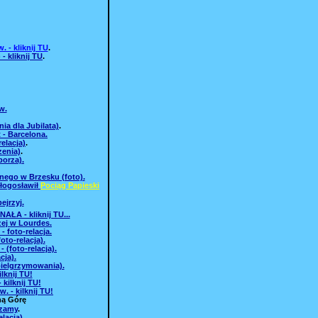
 - kliknij TU
.
 kliknij TU
.
w.
ia dla Jubilata)
.
 - Barcelona.
elacja)
.
zenia)
.
borza).
ego w Brzesku (foto).
błogosławił
Pociąg Papieski
ejrzyj.
ŁA - kliknij TU...
żej w Lourdes.
- foto-relacja.
to-relacja).
 (foto-relacja).
cja).
pielgrzymowania).
lknij TU!
kilknij TU!
 - kilknij TU!
ną Górę
zamy
.
lacja).