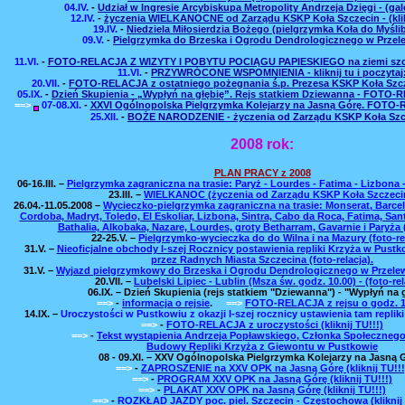
04.IV.
-
Udział w Ingresie Arcybiskupa Metropolity Andrzeja Dzięgi
- (gal
12.IV.
-
życzenia WIELKANOCNE od Zarządu KSKP Koła Szczecin - (klik
19.IV.
-
Niedziela Miłosierdzia Bożego (pielgrzymka Koła do Myśli
09.V.
-
Pielgrzymka do Brzeska i Ogrodu Dendrologicznego w Przel
11.VI.
-
FOTO-RELACJA Z WIZYTY I POBYTU POCIĄGU PAPIESKIEGO na ziemi szczeci
11.VI.
-
PRZYWRÓCONE WSPOMNIENIA - kliknij tu i poczytaj
20.VII.
-
FOTO-RELACJA z ostatniego pożegnania ś.p. Prezesa KSKP Koła Szczec
05.IX.
-
Dzień Skupienia - „Wypłyń na głębię”. Rejs statkiem Dziewanna - FOTO-RE
==>
07-08.XI.
-
XXVI Ogólnopolska Pielgrzymka Kolejarzy na Jasną Górę. FOTO-RE
25.XII.
-
BOŻE NARODZENIE - życzenia od Zarządu KSKP Koła Szc
2008 rok:
PLAN PRACY z 2008
06-16.III.
–
Pielgrzymka zagraniczna na trasie: Paryż - Lourdes - Fatima - Lizbona - 
23.III.
–
WIELKANOC (życzenia od Zarządu KSKP Koła Szczeci
26.04.-11.05.2008
–
Wycieczko-pielgrzymka zagraniczna na trasie: Monserat, Barcelo
Cordoba, Madryt, Toledo, El Eskoliar, Lizbona, Sintra, Cabo da Roca, Fatima, Sa
Bathalia, Alkobaka, Nazare, Lourdes, groty Betharram, Gavarnie i Paryża (
22-25.V.
–
Pielgrzymko-wycieczka do do Wilna i na Mazury (foto-rel
31.V.
–
Nieoficjalne obchody I-szej Rocznicy postawienia repliki Krzyża w Pust
przez Radnych Miasta Szczecina (foto-relacja).
31.V.
–
Wyjazd pielgrzymkowy do Brzeska i Ogrodu Dendrologicznego w Przelewic
20.VII.
–
Lubelski Lipiec - Lublin (Msza św. godz. 10.00) - (foto-rel
06.IX. – Dzień Skupienia (rejs statkiem "Dziewanna") - "Wypłyń na g
==>
-
informacja o rejsie
.
==>
FOTO-RELACJA z rejsu o godz. 1
14.IX.
–
Uroczystości w Pustkowiu z okazji I-szej rocznicy ustawienia tam repli
==>
-
FOTO-RELACJA z uroczystości (kliknij TU!!!)
==>
-
Tekst wystąpienia Andrzeja Popławskiego, Członka Społeczneg
Budowy Repliki Krzyża z Giewontu w Pustkowie
08 - 09.XI. – XXV Ogólnopolska Pielgrzymka Kolejarzy na Jasną 
==>
-
ZAPROSZENIE na XXV OPK na Jasną Górę (kliknij TU!!!
==>
-
PROGRAM XXV OPK na Jasną Górę (kliknij TU!!!)
==>
-
PLAKAT XXV OPK na Jasną Górę (kliknij TU!!!)
==>
-
ROZKŁAD JAZDY poc. piel. Szczecin - Częstochowa (kliknij 