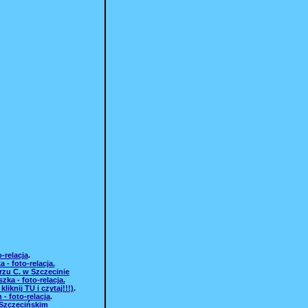
-relacja
.
 - foto-relacja.
rzu C. w Szczecinie
ka - foto-relacja.
knij TU i czytaj!!!)
.
- foto-relacja
.
 Szczecińskim