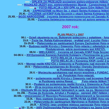
==>
-
OPŁATA ZA PRZEJAZD pociągiem pielgrzymkowym (kliknij T
==>
-
ROZKŁAD JAZDY poc. pielgrzymkowego Słupsk - Częstochowa (kli
==>
-
FOTO-RELACJA z XXV OPK na Jasną Górę (kliknij TU!!
25.XI.
-
ZAPROSZENIE na Msze św. z okazji Święta Kolejarza (kliknij
25.XI.
-
ŻYCZENIA od KSKP Koła Szczecin z okazji Święta Kolejarza (kli
25.XII.
–
BOŻE NARODZENIE - życzenia świąteczno-noworoczne od Zarządu K
25.XII.
–
Życzenia świąteczno-noworoczne od autora serwisu 
2007 rok:
PLAN PRACY z 2007
06.I.
–
Dzień skupienia na os. Bukowym połączony z opłatkiem - foto-
15.II.
–
Życie św. Rafala Kalinowskiego - wykład prof. Łuczko (foto-r
15-25.III.
–
Pielgrzymka po sanktuariach Europy Zachodniej (foto-re
16.III.
–
Budowa repliki Krzyża z Giewontu (foto-relacja z odwiedzin w
Produkcyjnym, gdzie montowany jest KRZYŻ).
08.IV.
–
WIELKANOC - życzenia od Zarządu KSKP Koła Szczec
04-08.V.
–
XVI Europejski Kongres Katolicki Kolejarzy i Pocztowców w Lour
==>>
FOTO-RELACJA z Kongresu KKiP, część 1-sz
==>>
FOTO-RELACJA z Kongresu KKiP, część 2-g
14.V.
–
Montaż repliki KRZYŻA z Giewontu w Pustkowiu nad morzem (fot
19.V.
–
Pielgrzymka autokarowa do Brzeska i Ogrodu Dendrologi
w Przelewicach (foto-relacja).
26.V.
–
Wycieczka autokarowa nad morze wspólnie z FUNDAC
z ul. Potulickiej (foto-relacja).
26.V.
–
poświęcenie repliki Krzyża z Giewontu nad brzegiem Bał
w Pustkowie gmina Rewal.
=>>
Foto-relacja (kliknij T
30.V.
–
Posłanie po poświęceniu repliki Krzyża z Giewontu w Pus
11.VI.
–
20-ta rocznica wizyty Jana Paweła II w Szczecinie (foto-rel
13.VI.
–
Obchody 90-cio lecia objawień fatimskich w sank. na os. Słonecznym 
01.VIII.
–
Pociąg do Kościoła. Artykuł z Posłańca - sierpień 2007 (kliknij i
30.VIII.
–
Uroczystości 27 Rocznicy Porozumień Sierpniowych w Szczecinie (
15.IX.
–
Rejs statkiem Dziewanna - WYPŁYŃ NA GŁĘBIĘ (foto-rela
22.IX.
–
Pielgrzymka do sanktuarium Maryjnego w Rokitnie (foto-re
28.IX.
–
ATHOS i jego urokliwe miejsca zapraszają (foto-relacj
==>
10 - 11.XI.
–
XXIV Ogólnopolska Pielgrzymka Kolejarzy na Jasną Górę (