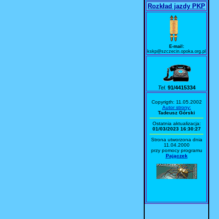
Rozkład jazdy PKP
E-mail:
kskp@szczecin.opoka.org.pl
Tel.
91/4415334
Copyrigth: 11.05.2002
Autor strony:
Tadeusz Górski
Ostatnia aktualizacja:
01/03/2023 16:30:27
Strona utworzona dnia
11.04.2000
przy pomocy programu
Pajączek