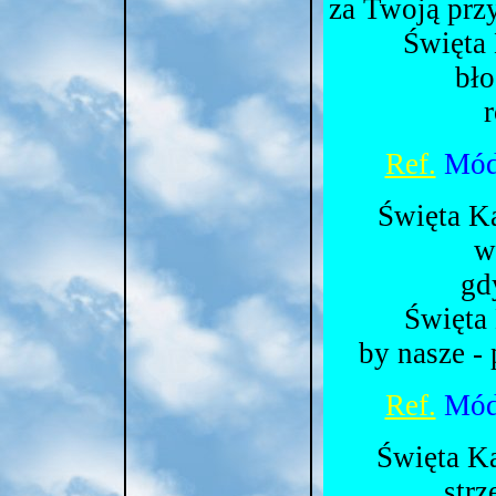
za Twoją prz
Święta 
bło
r
Ref.
Módl
Święta Ka
w
gd
Święta 
by nasze - 
Ref.
Módl
Święta Ka
strz