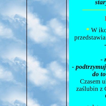
sta
*
W iko
przedstawian
-
- podtrzymuj
do t
Czasem u
zaślubin z