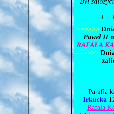
Był założyc
+ + 
===>>>
Dni
Paweł II
n
RAFAŁA K
===>>>
Dni
zal
-
Parafia k
Irkucka
12
Rafała K