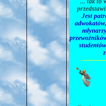
... tak to
przedstawi
Jest pat
adwokatów, 
młynarzy
przewoźników,
studentów
z