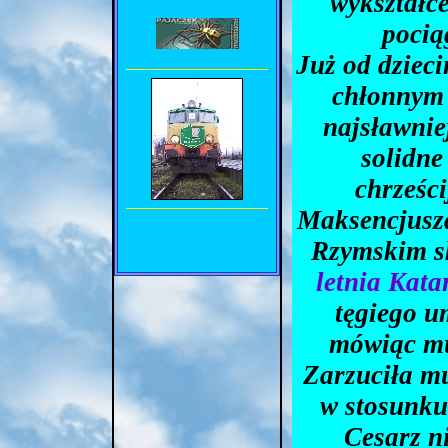
wykształc
pocią
Już od dziec
chłonnym 
najsławnie
solidne
chrześc
Maksencjusza
Rzymskim s
letnia Kata
tęgiego u
mówiąc mu
Zarzuciła mu
w stosunku
Cesarz ni