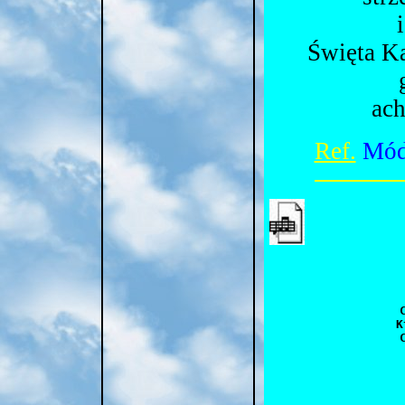
Święta Ka
ach
Ref.
Módl
  
  K
  
 
  	Kogóż nie zdziwi jak Boga wielbiła,

	Gdy wszystek żywot Jemu p