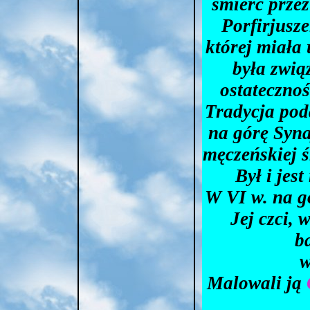
śmierć przez
Porfirjusz
której miała 
była zwią
ostatecznoś
Tradycja poda
na górę Syna
męczeńskiej ś
Był i jes
W VI w. na 
Jej czci,
b
w
Malowali ją