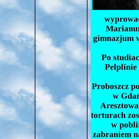
wyprowadz
Marianum
gimnazjum w
Po studi
Pelplini
Proboszcz po
w Gdań
Aresztowan
torturach zo
w pobli
zabraniem n