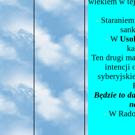
wiekiem w te
-
Staranie
sank
-
W
Uso
ka
Ten drugi ma
intencji
syberyjski
Będzie to d
n
-
W Radom