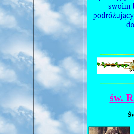
swoim b
podróżując
do
św.
Św