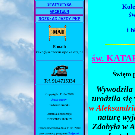
STATYSTYKA
Kole
ARCHIWUM
św
ROZKŁAD JAZDY PKP
i 
E-mail:
kskp@szczecin.opoka.org.pl
św. KAT
Święto 
Tel.
91/4715334
Wywodziła 
Copyrigth: 11.04.2000
urodziła się
Autor strony:
w Aleksandrii
Tadeusz Górski
Ostatnia aktualizacja:
naturę wyj
01/03/2023 16:32:28
Zdobyła w A
Strona utworzona dnia 11.04.2000
przy pomocy programu
Pajączek