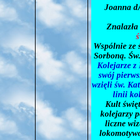
Joanna dA
Znalazła 
ś
Wspólnie ze 
Sorboną. Św.
Kolejarze z
swój pierws
wzięli św. Ka
linii k
Kult świę
kolejarzy p
liczne wi
lokomotywo