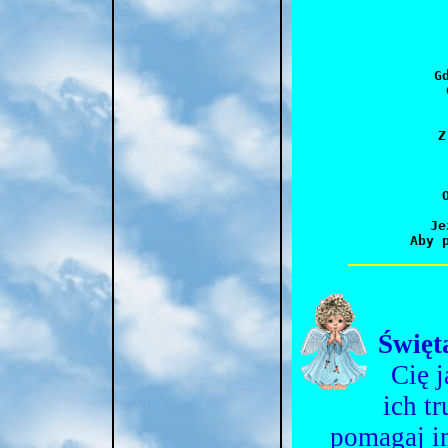
	A Bóg w nagrodę za 
	Wsławił po świecie imi
 
  G
  
  	Teraz o Panno już w niebie godujesz,

	Z Twoim Oblubieńcem wiecznie się radujesz,

	Przez krótki żywot wiaryś dotrz
	A za to wiecznych rozkosz
 
 Je
Święt
Cię 
ich t
pomagaj im