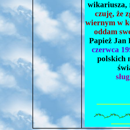
wikariusza,
czuję, że
wiernym w ko
oddam swe 
Papież Jan
czerwca 19
polskich 
świ
słu