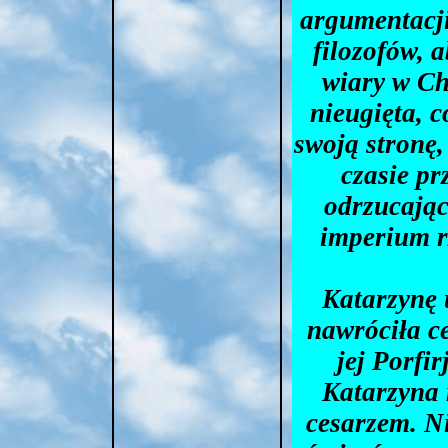
argumentacji
filozofów, 
wiary w Ch
nieugięta, 
swoją stronę,
czasie pr
odrzucając
imperium r
Katarzynę 
nawróciła c
jej Porfi
Katarzyna 
cesarzem. Ni